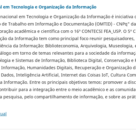
al em Tecnologia e Organização da Informação
rnacional em Tecnologia e Organização da Informação é iniciativa
o de Trabalho em Informação e Documentação (OMTID) - CNPq" da
oração acadêmica e científica com o 16º CONTECSI FEA_USP. O 5º C
ção da Informação tem como principal foco reunir pesquisadores,
Ciência da Informação: Biblioteconomia, Arquivologia, Museologia, e
iálogo em torno de temas relevantes para a sociedade da informa
ogia e Sistemas de Informação, Biblioteca Digital, Conservação e 
da Informação, Humanidades Digitais, Recuperação e Organização 
Dados, Inteligência Artificial, Internet das Coisas IoT, Cultura C
da Informação. Entre os principais objetivos temos: promover a di
ontribuir para a integração entre o meio acadêmico e as comunidad
a pesquisa, pelo compartilhamento de informação, e sobre as prát
tual